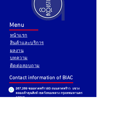
Menu
หน้าแรก
สินค้าและบริการ
ผลงาน
บทความ
ติดต่อสอบถาม
Contact information of BIAC
267,269 ซอยลาดพร้าว93 ถนนลาดพร้าว แขวง
คลองเจ้าคุณสิงห์
เขตวังทองหลาง กรุงเทพมหานคร
10310
โทร.
02-542-1051
,
02-542-1830
081-443-9042
,
061-564-5614
086-776-4868
(ปลา) ,
089-569-3070
(อ้อน)
แฟ็กซ์
02-542-1012
best.insulation.acoustic@gmail.com