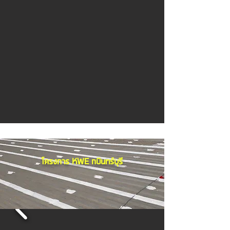
โครงการ KWE กบินทร์บุรี