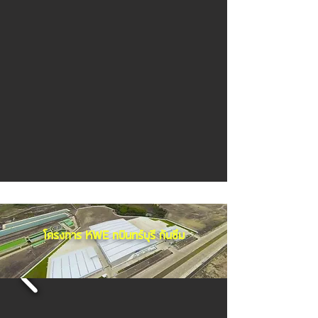
โครงการ KWE กบินทร์บุรี กันซึม