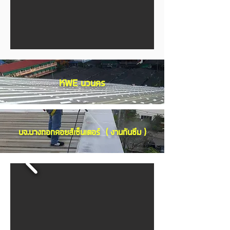
KWE นวนคร
บจ.บางกอกคอยส์เซ็นเตอร์ ( งานกันซึม )