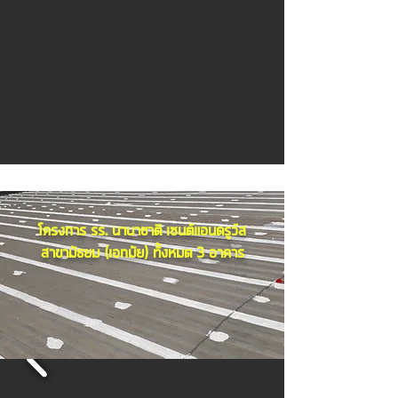
โครงการ รร. นานาชาติ เซนต์แอนดรูว์ส
สาขามัธยม (เอกมัย) ทั้งหมด 3 อาคาร