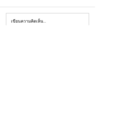
เขียนความคิดเห็น…
“ฉนวนเยื่อกระดาษ" ทาง
การเตรียมพร้อมก่
เลือกที่เป็นมิตรต่อสุขภาพ
โซลาร์เซลล์
และสิ่งแวดล้อม
Menu
หน้าแรก
สินค้าและบริการ
ผลงาน
บทความ
ติดต่อสอบถาม